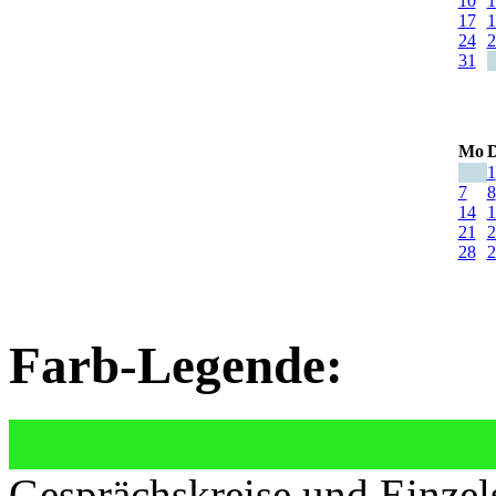
10
1
17
1
24
2
31
Mo
D
1
7
8
14
1
21
2
28
2
Farb-Legende:
Gesprächskreise und Einzel