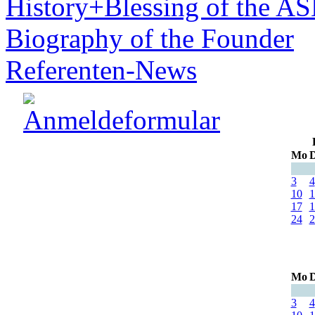
History+Blessing of the A
Biography of the Founder
Referenten-News
Mo
D
3
4
10
1
17
1
24
2
Mo
D
3
4