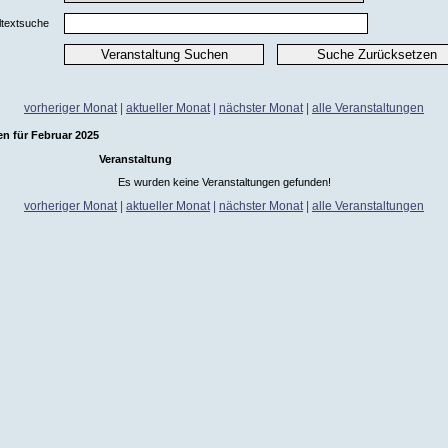
ltextsuche
vorheriger Monat
|
aktueller Monat
|
nächster Monat
|
alle Veranstaltungen
en für Februar 2025
Veranstaltung
Es wurden keine Veranstaltungen gefunden!
vorheriger Monat
|
aktueller Monat
|
nächster Monat
|
alle Veranstaltungen