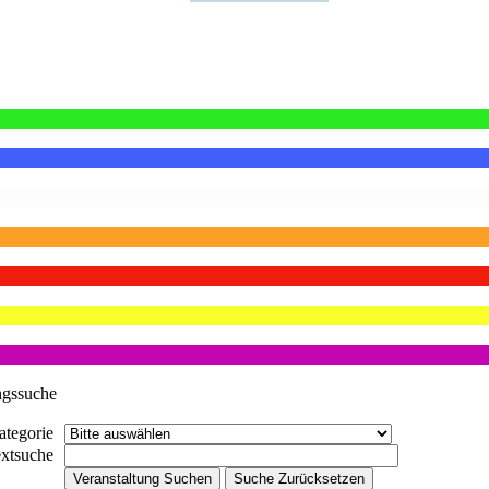
ngssuche
ategorie
extsuche