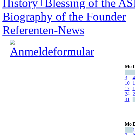
History+Blessing of the A
Biography of the Founder
Referenten-News
Mo
D
3
4
10
1
17
1
24
2
31
Mo
D
1