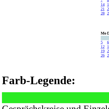
7
8
14
1
21
2
28
2
Mo
D
5
6
12
1
19
2
26
2
Farb-Legende:
Gesprächskreise und Einzel