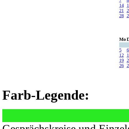
7
8
14
1
21
2
28
2
Mo
D
5
6
12
1
19
2
26
2
Farb-Legende:
Gesprächskreise und Einzel