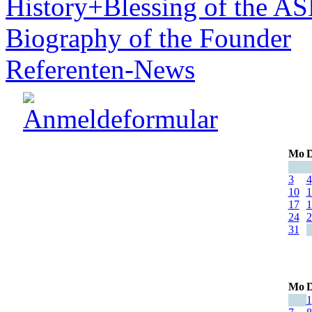
History+Blessing of the A
Biography of the Founder
Referenten-News
Mo
D
3
4
10
1
17
1
24
2
31
Mo
D
1