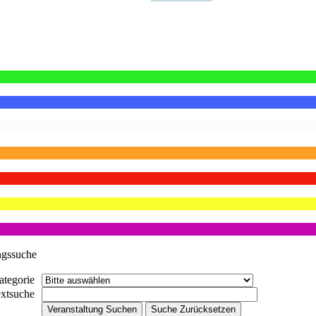
ngssuche
ategorie
extsuche