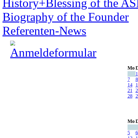
History+Blessing of the A
Biography of the Founder
Referenten-News
Mo
D
1
7
8
14
1
21
2
28
2
Mo
D
5
6