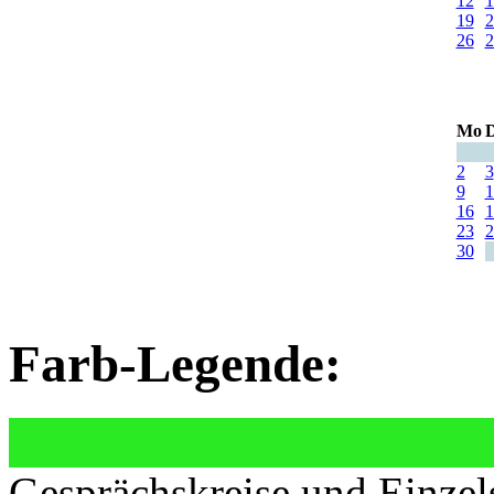
12
1
19
2
26
2
Mo
D
2
3
9
1
16
1
23
2
30
Farb-Legende:
Gesprächskreise und Einzel