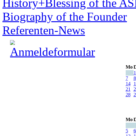
History+Blessing of the A
Biography of the Founder
Referenten-News
Mo
D
1
7
8
14
1
21
2
28
2
Mo
D
5
6