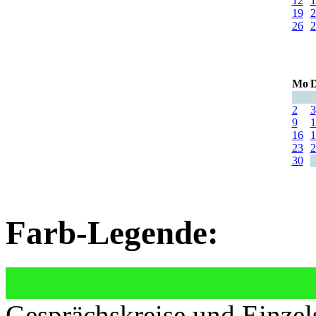
12
1
19
2
26
2
Mo
D
2
3
9
1
16
1
23
2
30
Farb-Legende:
Gesprächskreise und Einzel