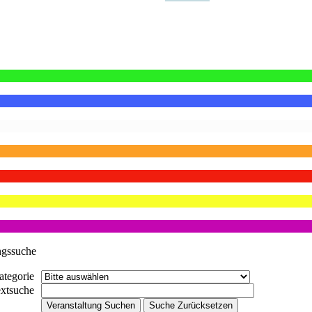
ngssuche
ategorie
extsuche