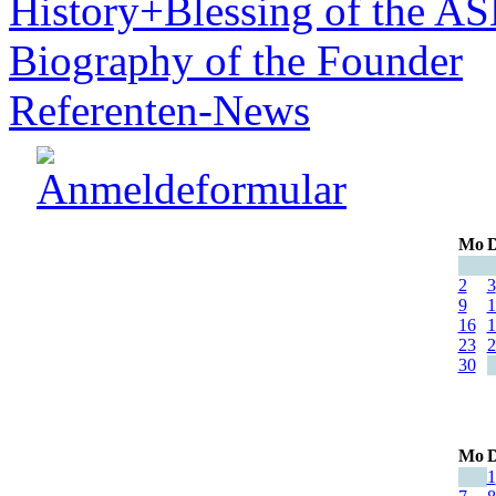
History+Blessing of the A
Biography of the Founder
Referenten-News
Mo
D
2
3
9
1
16
1
23
2
30
Mo
D
1