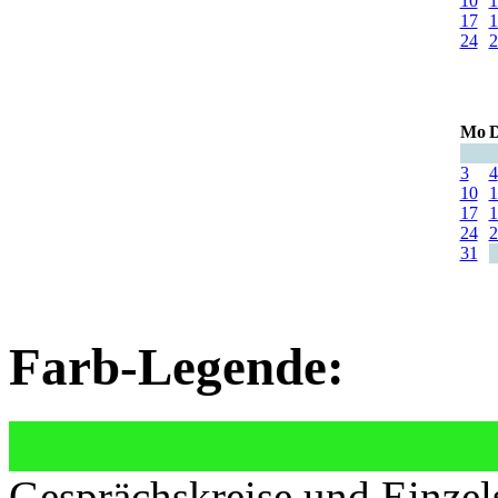
10
1
17
1
24
2
Mo
D
3
4
10
1
17
1
24
2
31
Farb-Legende:
Gesprächskreise und Einzel