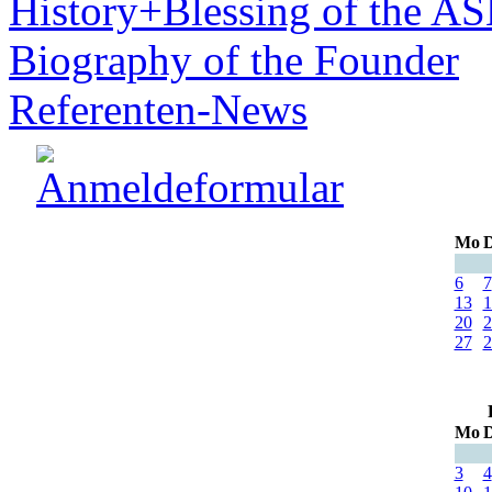
History+Blessing of the A
Biography of the Founder
Referenten-News
Mo
D
6
7
13
1
20
2
27
2
Mo
D
3
4