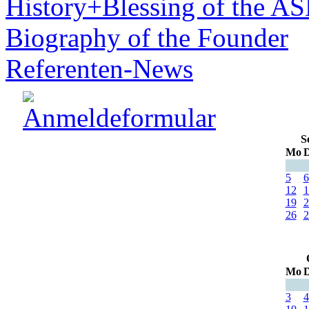
History+Blessing of the A
Biography of the Founder
Referenten-News
S
Mo
D
5
6
12
1
19
2
26
2
Mo
D
3
4