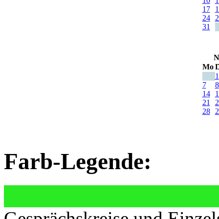
10
1
17
1
24
2
31
N
Mo
D
1
7
8
14
1
21
2
28
2
Farb-Legende:
Gesprächskreise und Einzel