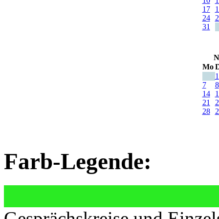
10
1
17
1
24
2
31
N
Mo
D
1
7
8
14
1
21
2
28
2
Farb-Legende:
Gesprächskreise und Einzel