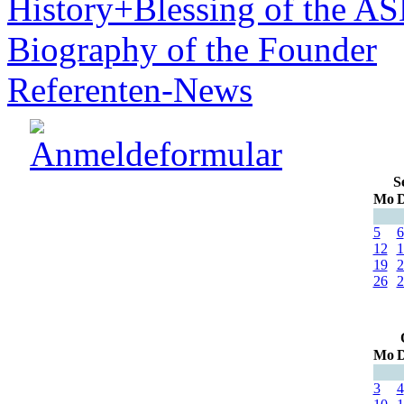
History+Blessing of the A
Biography of the Founder
Referenten-News
S
Mo
D
5
6
12
1
19
2
26
2
Mo
D
3
4