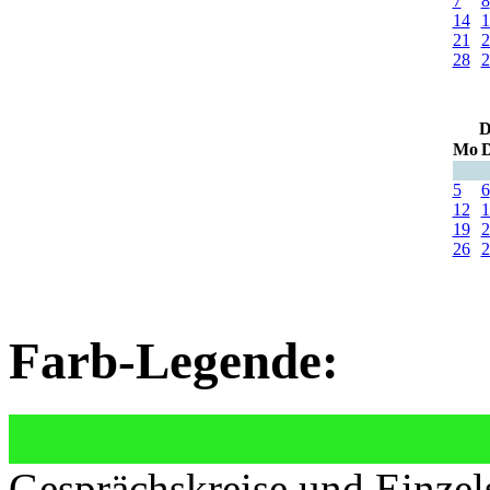
7
8
14
1
21
2
28
2
D
Mo
D
5
6
12
1
19
2
26
2
Farb-Legende:
Gesprächskreise und Einzel