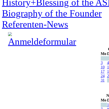
History+Blessing of the A
Biography of the Founder
Referenten-News
Mo
D
3
4
10
1
17
1
24
2
31
N
Mo
D
1