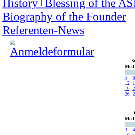
History+Blessing of the A
Biography of the Founder
Referenten-News
S
Mo
D
5
6
12
1
19
2
26
2
Mo
D
3
4