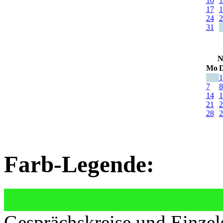
10
1
17
1
24
2
31
N
Mo
D
1
7
8
14
1
21
2
28
2
Farb-Legende:
Gesprächskreise und Einzel