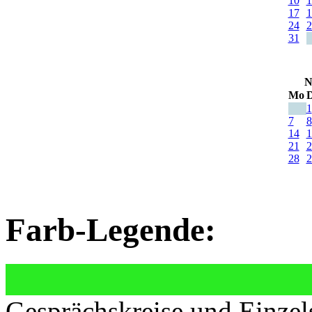
10
1
17
1
24
2
31
N
Mo
D
1
7
8
14
1
21
2
28
2
Farb-Legende:
Gesprächskreise und Einzel