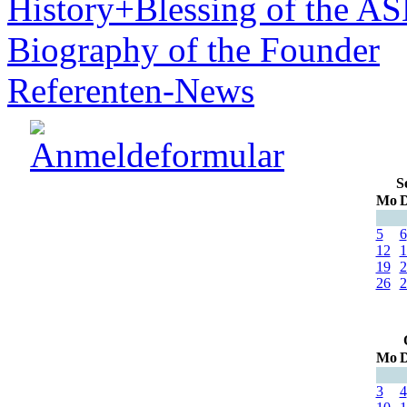
History+Blessing of the A
Biography of the Founder
Referenten-News
S
Mo
D
5
6
12
1
19
2
26
2
Mo
D
3
4