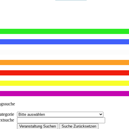
ngssuche
ategorie
extsuche