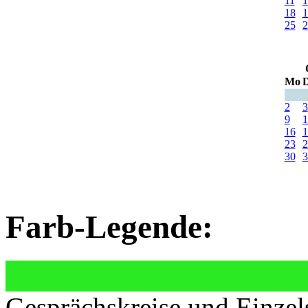
11
1
18
1
25
2
Mo
D
2
3
9
1
16
1
23
2
30
3
Farb-Legende:
Gesprächskreise und Einzel