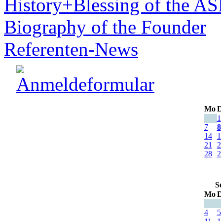
History+Blessing of the A
Biography of the Founder
Referenten-News
Mo
D
1
7
8
14
1
21
2
28
2
S
Mo
D
4
5