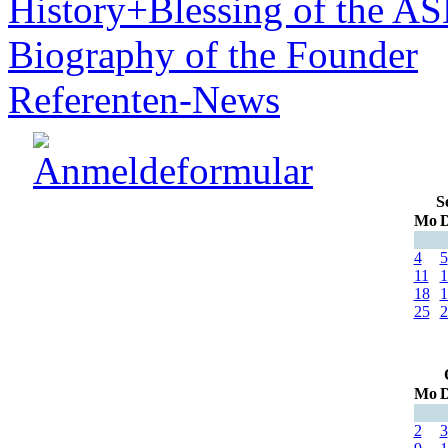
History+Blessing of the A
Biography of the Founder
Referenten-News
S
Mo
D
4
5
11
1
18
1
25
2
Mo
D
2
3