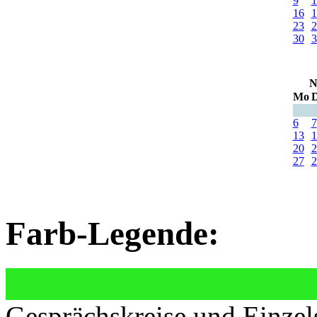
9
1
16
1
23
2
30
3
N
Mo
D
6
7
13
1
20
2
27
2
Farb-Legende:
Gesprächskreise und Einzel