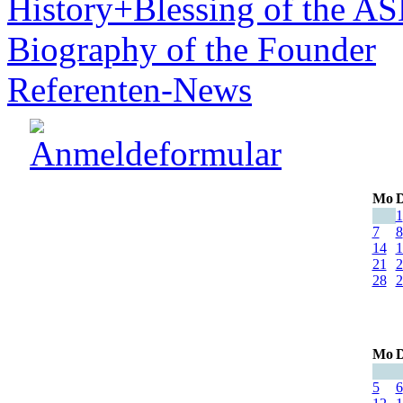
History+Blessing of the A
Biography of the Founder
Referenten-News
Mo
D
1
7
8
14
1
21
2
28
2
Mo
D
5
6