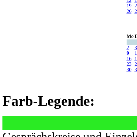
12
1
19
2
26
2
Mo
D
2
3
9
1
16
1
23
2
30
3
Farb-Legende:
Gesprächskreise und Einzel