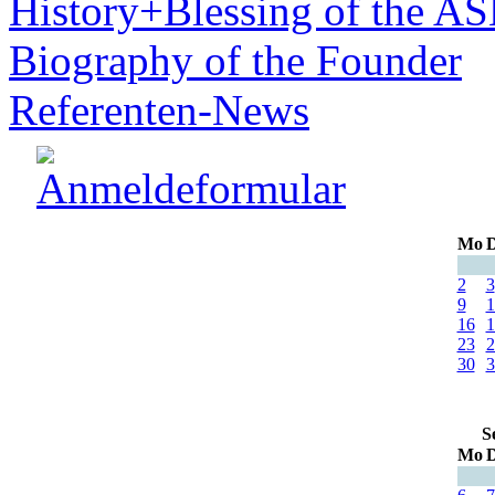
History+Blessing of the A
Biography of the Founder
Referenten-News
Mo
D
2
3
9
1
16
1
23
2
30
3
S
Mo
D