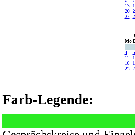
6
7
13
1
20
2
27
2
Mo
D
4
5
11
1
18
1
25
2
Farb-Legende:
Gesprächskreise und Einzel