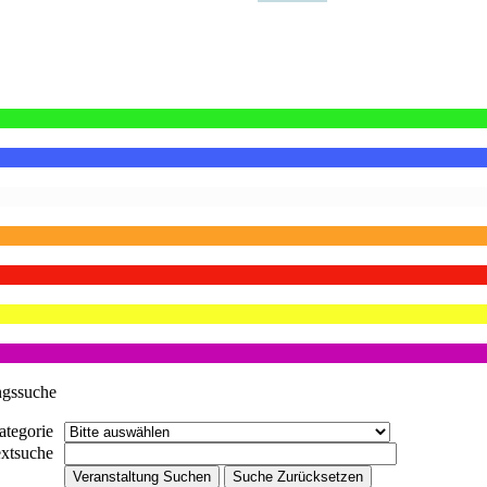
ngssuche
ategorie
extsuche