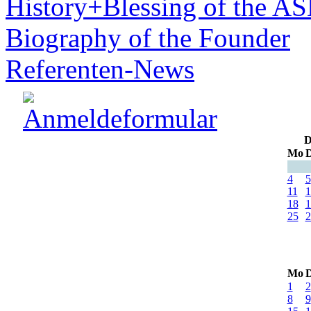
History+Blessing of the A
Biography of the Founder
Referenten-News
D
Mo
D
4
5
11
1
18
1
25
2
Mo
D
1
2
8
9