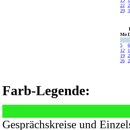
15
1
22
2
29
3
Mo
D
5
6
12
1
19
2
26
2
Farb-Legende:
Gesprächskreise und Einzel