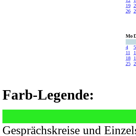
12
1
19
2
26
2
Mo
D
4
5
11
1
18
1
25
2
Farb-Legende:
Gesprächskreise und Einzel