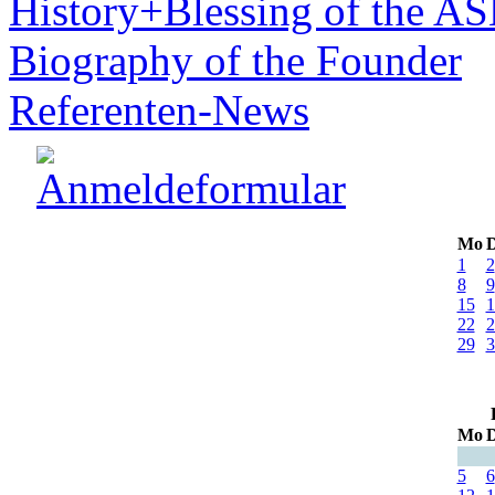
History+Blessing of the A
Biography of the Founder
Referenten-News
Mo
D
1
2
8
9
15
1
22
2
29
3
Mo
D
5
6