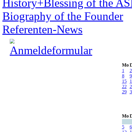
History+Blessing of the A
Biography of the Founder
Referenten-News
Mo
D
1
2
8
9
15
1
22
2
29
3
Mo
D
5
6