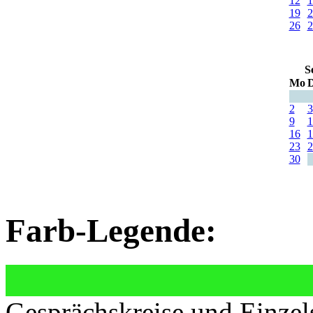
12
1
19
2
26
2
S
Mo
D
2
3
9
1
16
1
23
2
30
Farb-Legende:
Gesprächskreise und Einzel