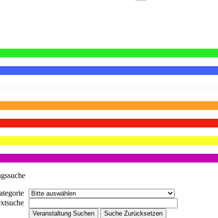
ngssuche
ategorie
extsuche