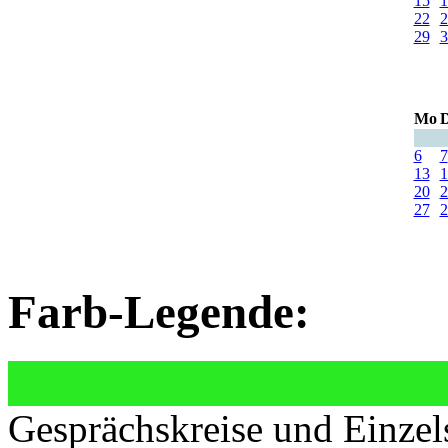
15
1
22
2
29
3
Mo
D
6
7
13
1
20
2
27
2
Farb-Legende:
Gesprächskreise und Einzel