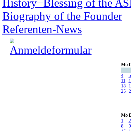
History+Blessing of the A
Biography of the Founder
Referenten-News
Mo
D
4
5
11
1
18
1
25
2
Mo
D
1
2
8
9