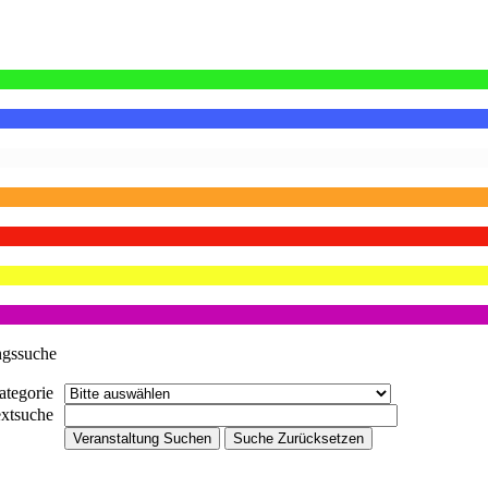
ngssuche
ategorie
extsuche