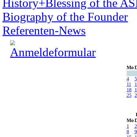
History+Blessing of the A
Biography of the Founder
Referenten-News
Mo
D
4
5
11
1
18
1
25
2
Mo
D
1
2
8
9