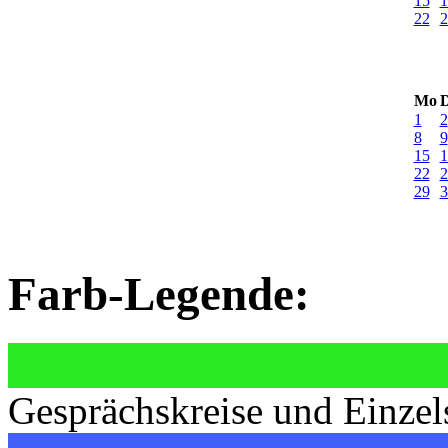
15
1
22
2
Mo
D
1
2
8
9
15
1
22
2
29
3
Farb-Legende:
Gesprächskreise und Einzel