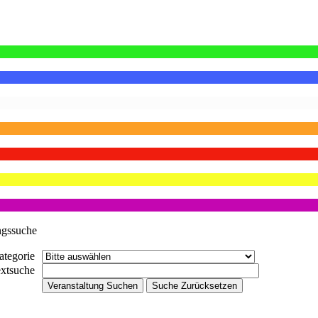
ngssuche
ategorie
extsuche