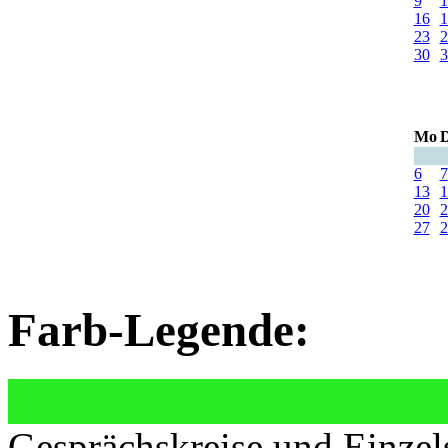
9
1
16
1
23
2
30
3
Mo
D
6
7
13
1
20
2
27
2
Farb-Legende:
Gesprächskreise und Einzel