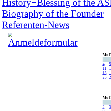
History+Blessing of the A
Biography of the Founder
Referenten-News
Mo
D
4
5
11
1
18
1
25
2
Mo
D
2
3