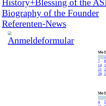
History+Blessing of the A
Biography of the Founder
Referenten-News
Mo
D
1
7
8
14
1
21
2
28
2
Mo
D
4
5