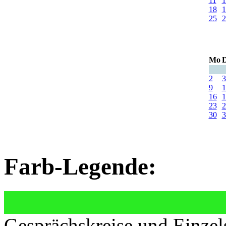
11
1
18
1
25
2
Mo
D
2
3
9
1
16
1
23
2
30
3
Farb-Legende:
Gesprächskreise und Einzel