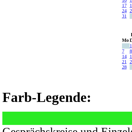
10
1
17
1
24
2
31
Mo
D
1
7
8
14
1
21
2
28
Farb-Legende:
Gesprächskreise und Einzel