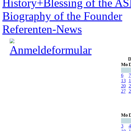
History+Blessing of the A
Biography of the Founder
Referenten-News
D
Mo
D
6
7
13
1
20
2
27
2
Mo
D
3
4