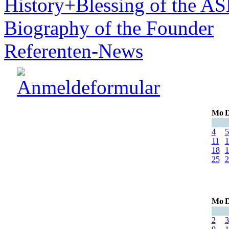
History+Blessing of the A
Biography of the Founder
Referenten-News
Mo
D
4
5
11
1
18
1
25
2
Mo
D
2
3