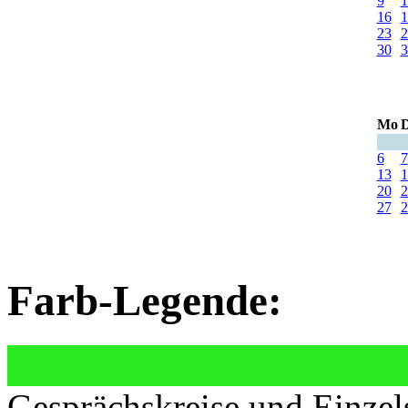
9
1
16
1
23
2
30
3
Mo
D
6
7
13
1
20
2
27
2
Farb-Legende:
Gesprächskreise und Einzel