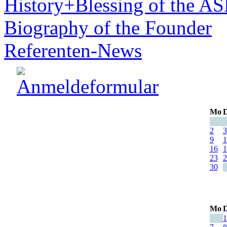
History+Blessing of the A
Biography of the Founder
Referenten-News
Mo
D
2
3
9
1
16
1
23
2
30
Mo
D
1