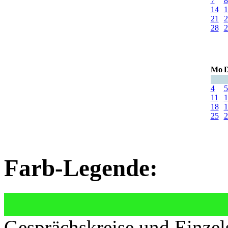
7
8
14
1
21
2
28
2
Mo
D
4
5
11
1
18
1
25
2
Farb-Legende:
Gesprächskreise und Einzel