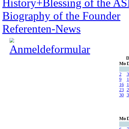
History+Blessing of the A
Biography of the Founder
Referenten-News
D
Mo
D
2
3
9
1
16
1
23
2
30
3
Mo
D