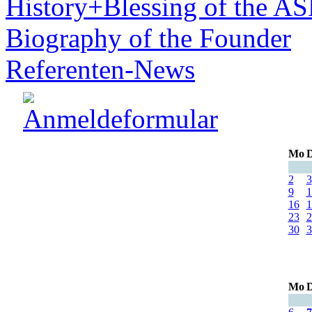
History+Blessing of the A
Biography of the Founder
Referenten-News
Mo
D
2
3
9
1
16
1
23
2
30
3
Mo
D