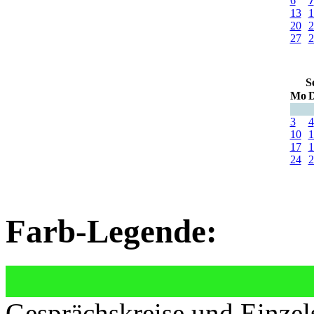
6
7
13
1
20
2
27
2
S
Mo
D
3
4
10
1
17
1
24
2
Farb-Legende:
Gesprächskreise und Einzel