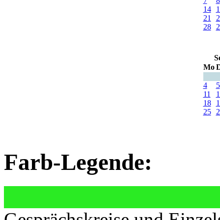
7
8
14
1
21
2
28
2
S
Mo
D
4
5
11
1
18
1
25
2
Farb-Legende:
Gesprächskreise und Einzel