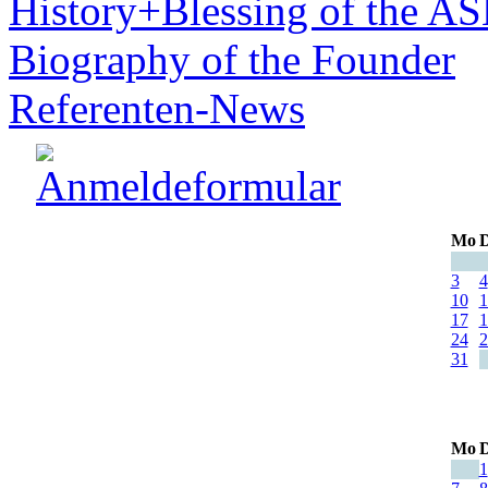
History+Blessing of the A
Biography of the Founder
Referenten-News
Mo
D
3
4
10
1
17
1
24
2
31
Mo
D
1