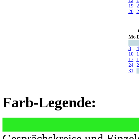
12
1
19
2
26
2
Mo
D
3
4
10
1
17
1
24
2
31
Farb-Legende:
Gesprächskreise und Einzel