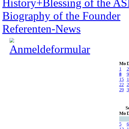
History+Blessing of the A
Biography of the Founder
Referenten-News
Mo
D
1
2
8
9
15
1
22
2
29
3
S
Mo
D
5
6