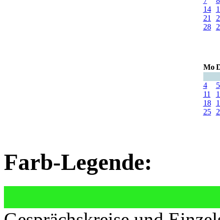
7
8
14
1
21
2
28
2
Mo
D
4
5
11
1
18
1
25
2
Farb-Legende:
Gesprächskreise und Einzel