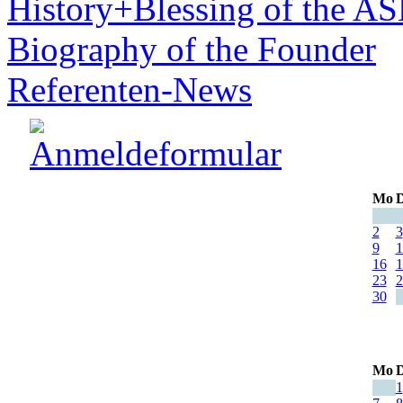
History+Blessing of the A
Biography of the Founder
Referenten-News
Mo
D
2
3
9
1
16
1
23
2
30
Mo
D
1