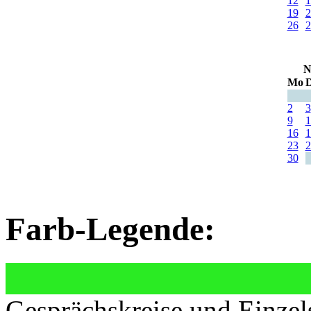
12
1
19
2
26
2
N
Mo
D
2
3
9
1
16
1
23
2
30
Farb-Legende:
Gesprächskreise und Einzel