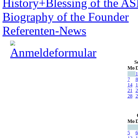
History+Blessing of the A
Biography of the Founder
Referenten-News
S
Mo
D
1
7
8
14
1
21
2
28
2
Mo
D
5
6