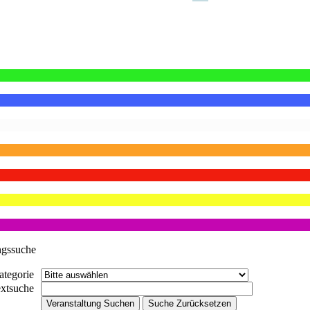
ngssuche
ategorie
extsuche