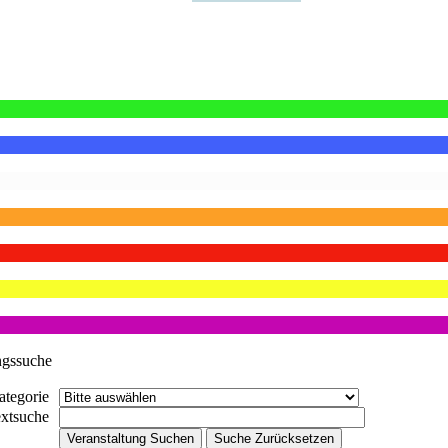
ngssuche
ategorie
extsuche